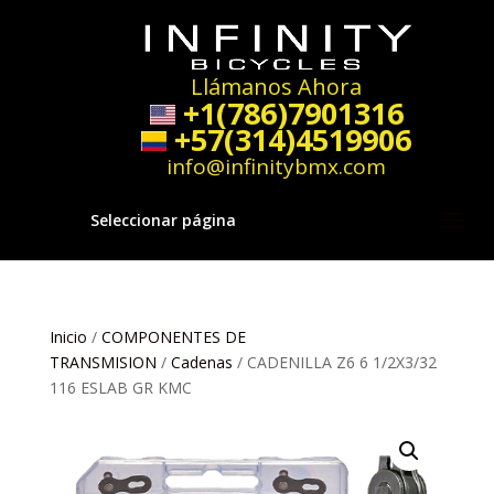
Llámanos Ahora
+1(786)7901316
+57(314)4519906
info@infinitybmx.com
Seleccionar página
Inicio
/
COMPONENTES DE
TRANSMISION
/
Cadenas
/ CADENILLA Z6 6 1/2X3/32
116 ESLAB GR KMC