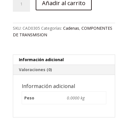
Añadir al carrito
Z6
6
1/2X3/32
116
SKU:
CAD0305
Categorías:
Cadenas
,
COMPONENTES
ESLAB
DE TRANSMISION
GR
KMC
cantidad
Información adicional
Valoraciones (0)
Información adicional
Peso
0.0000 kg