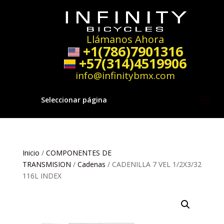
Llámanos Ahora
+1(786)7901316
+57(314)4519906
info@infinitybmx.com
Seleccionar página
Inicio
/
COMPONENTES DE
TRANSMISION
/
Cadenas
/ CADENILLA 7 VEL 1/2X3/32
116L INDEX