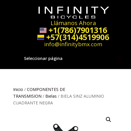
Llámanos Ahora
+1(786)7901316
+57(314)4519906
info@infinitybmx.com
Seleccionar página
Inicio
/
COMPONENTES DE
TRANSMISION
/
Bielas
/ BIELA SINZ ALUMINIO
CUADRANTE NEGRA