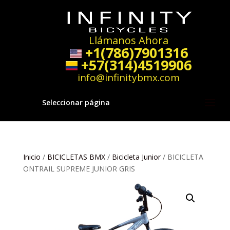
Llámanos Ahora
+1(786)7901316
+57(314)4519906
info@infinitybmx.com
Seleccionar página
Inicio
/
BICICLETAS BMX
/
Bicicleta Junior
/ BICICLETA
ONTRAIL SUPREME JUNIOR GRIS