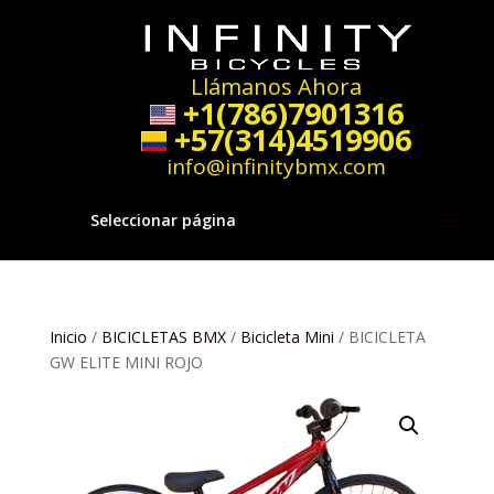
Llámanos Ahora
+1(786)7901316
+57(314)4519906
info@infinitybmx.com
Seleccionar página
Inicio
/
BICICLETAS BMX
/
Bicicleta Mini
/ BICICLETA
GW ELITE MINI ROJO