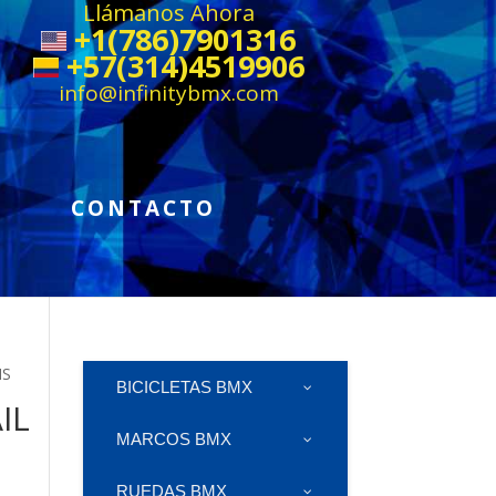
Llámanos Ahora
+1(786)7901316
+57(314)4519906
info@infinitybmx.com
CONTACTO
IS
BICICLETAS BMX
IL
MARCOS BMX
RUEDAS BMX