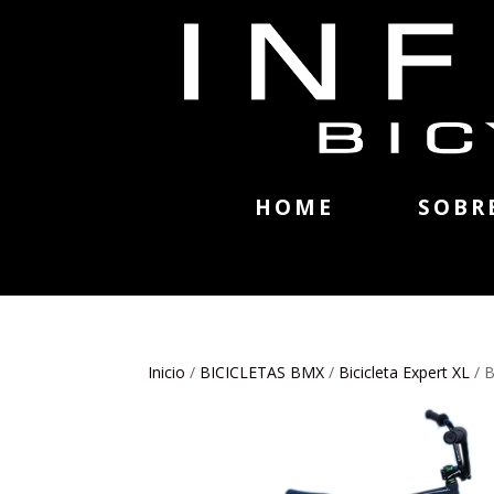
HOME
SOBR
Inicio
/
BICICLETAS BMX
/
Bicicleta Expert XL
/ 