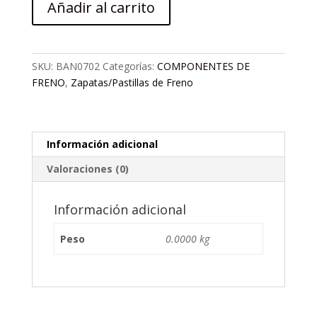
Añadir al carrito
P/FRENO
DE
DISCO
P20.
SKU:
BAN0702
Categorías:
COMPONENTES DE
11
FRENO
,
Zapatas/Pastillas de Freno
METALICA
TEKTRO
cantidad
Información adicional
Valoraciones (0)
Información adicional
Peso
0.0000 kg