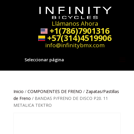
Llámanos Ahora
+1(786)7901316
+57(314)4519906
info@infinitybmx.com
Seleccionar página
Inicio
/
COMPONENTES DE FRENO
/
Zapatas/Pastillas
de Freno
/ BANDAS P/FRENO DE DISCO P20. 11
METALICA TEKTRO