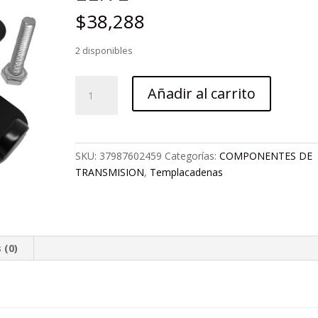
$
38,288
2 disponibles
ADAPTADOR
Añadir al carrito
PARA
DROPOUT
10MM
MARCO
SKU:
37987602459
Categorías:
COMPONENTES DE
ELITE
TRANSMISION
,
Templacadenas
cantidad
 (0)