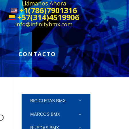
Llámanos Ahora
+1(786)7901316
+57(314)4519906
info@infinitybmx.com
CONTACTO
BICICLETAS BMX
O
MARCOS BMX
RUEDAS BMX